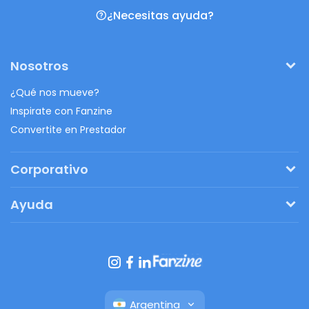
¿Necesitas ayuda?
Nosotros
¿Qué nos mueve?
Inspirate con Fanzine
Convertite en Prestador
Corporativo
Pedí tu presupuesto
Ayuda
Regalos originales
¿Cómo funciona?
Ventajas de Fanbag
Preguntas frecuentes
Botón de arrepentimiento
Argentina