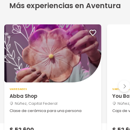
Más experiencias en Aventura
VARIEDADES
VARIEDADES
Abba Shop
You Bo
Núñez, Capital Federal
Núñez,
Clase de cerámica para una persona
Caja de v
$ 52.600
$ 52.