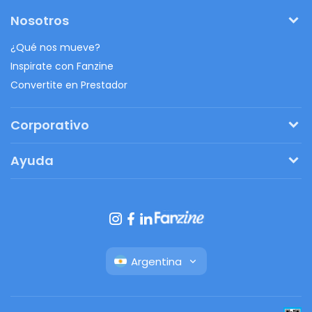
Nosotros
¿Qué nos mueve?
Inspirate con Fanzine
Convertite en Prestador
Corporativo
Pedí tu presupuesto
Ayuda
Regalos originales
¿Cómo funciona?
Ventajas de Fanbag
Preguntas frecuentes
Botón de arrepentimiento
Argentina