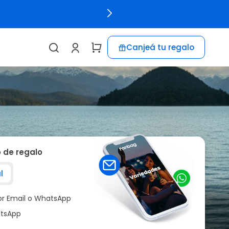
Canjeá tu regalo
o de regalo
l
por Email o WhatsApp
tsApp