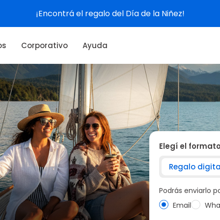
Ver experiencias
os
Corporativo
Ayuda
Elegí el format
Regalo digita
Podrás enviarlo 
Email
Wha