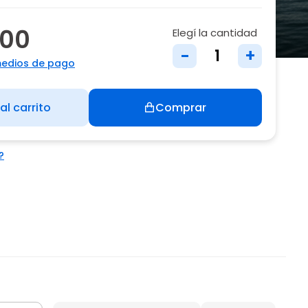
700
Elegí la cantidad
-
+
medios de pago
al carrito
Comprar
?