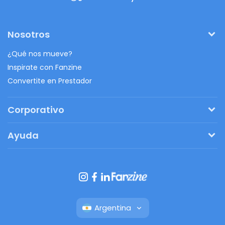
Nosotros
¿Qué nos mueve?
Inspirate con Fanzine
Convertite en Prestador
Corporativo
Pedí tu presupuesto
Ayuda
Regalos originales
¿Cómo funciona?
Ventajas de Fanbag
Preguntas frecuentes
Botón de arrepentimiento
Argentina