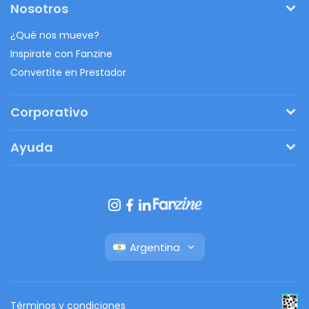
Nosotros
¿Qué nos mueve?
Inspirate con Fanzine
Convertite en Prestador
Corporativo
Pedí tu presupuesto
Ayuda
Regalos originales
¿Cómo funciona?
Ventajas de Fanbag
Preguntas frecuentes
Botón de arrepentimiento
Argentina
Términos y condiciones