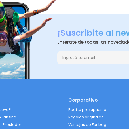
¡Suscribite al ne
Enterate de todas las novedad
Corporativo
ueve?
Pedí tu presupuesto
n Fanzine
Regalos originales
n Prestador
Ventajas de Fanbag