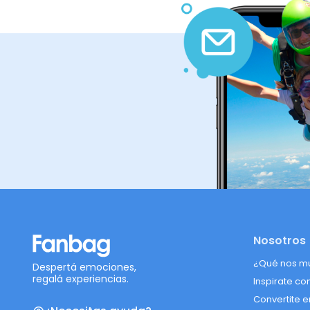
Nosotros
¿Qué nos m
Despertá emociones,
regalá experiencias.
Inspirate co
Convertite e