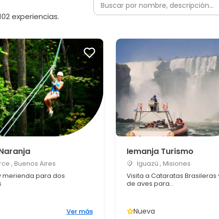
102 experiencias.
 Naranja
Iemanja Turismo
ce , Buenos Aires
Iguazú , Misiones
 y merienda para dos
Visita a Cataratas Brasileras
s
de aves para...
Nueva
Ver más