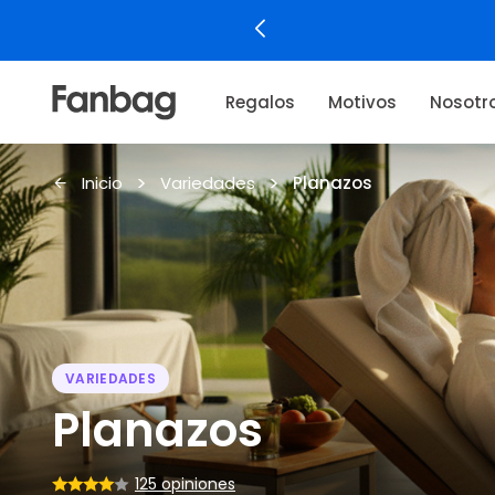
¡Encontrá el regalo de
Regalos
Motivos
Nosotr
Inicio
Variedades
Planazos
VARIEDADES
Planazos
125 opiniones