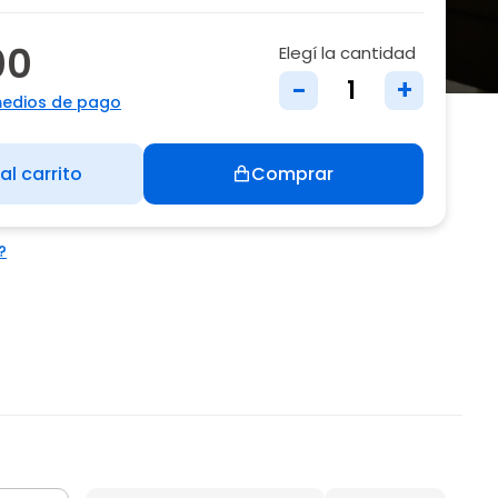
00
Elegí la cantidad
-
+
medios de pago
al carrito
Comprar
?