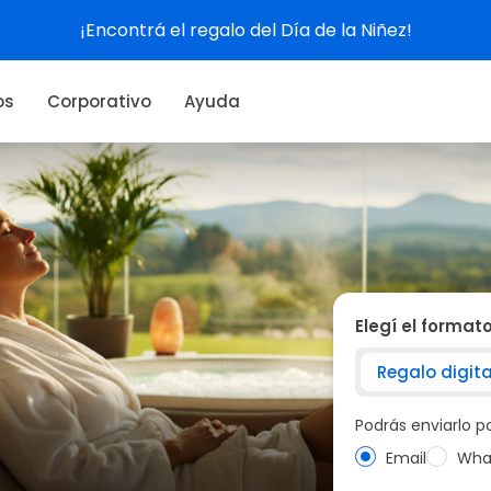
l Día de la Niñez!
os
Corporativo
Ayuda
Elegí el format
Regalo digita
Podrás enviarlo 
Email
Wha