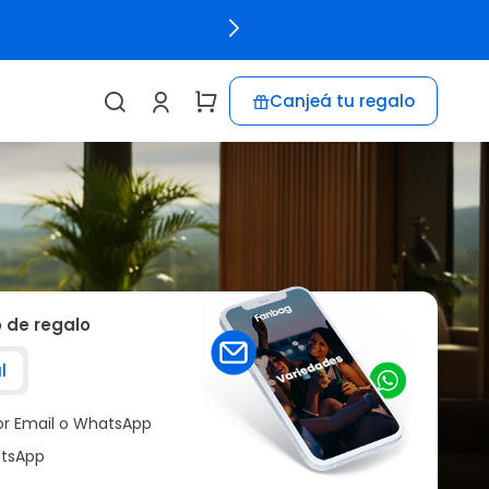
Canjeá tu regalo
o de regalo
l
por Email o WhatsApp
tsApp