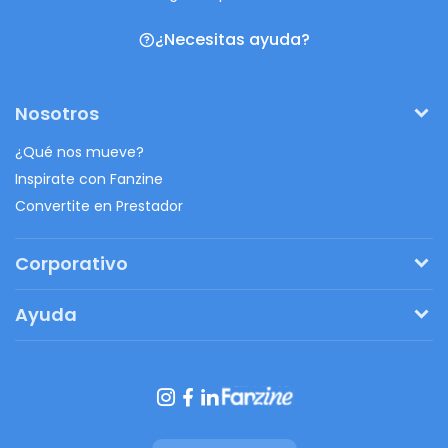
¿Necesitas ayuda?
Nosotros
¿Qué nos mueve?
Inspirate con Fanzine
Convertite en Prestador
Corporativo
Pedí tu presupuesto
Ayuda
Regalos originales
¿Cómo funciona?
Ventajas de Fanbag
Preguntas frecuentes
Botón de arrepentimiento