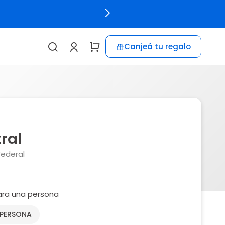
Canjeá tu regalo
tral
Federal
ara una persona
 PERSONA