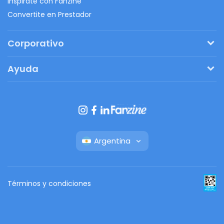
Inspirate con Fanzine
Convertite en Prestador
Corporativo
Pedí tu presupuesto
Ayuda
Regalos originales
¿Cómo funciona?
Ventajas de Fanbag
Preguntas frecuentes
Botón de arrepentimiento
Argentina
Términos y condiciones