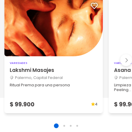
VARIEDADES
VARIEDADES
Lakshmi Masajes
Asana 
Palermo, Capital Federal
Palerm
Ritual Prema para una persona
Limpieza
Peeling...
$ 99.900
$ 99.
4