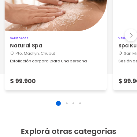
VARIEDADES
VARIEDADES
Natural Spa
Spa K
Pto. Madryn, Chubut
San M
Exfoliación corporal para una persona
Sesión d
$ 99.900
$ 99.
Explorá otras categorías