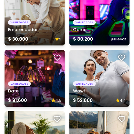
VARIEDADES
VARIEDADES
Emprendedor
Gamer
$ 30.000
$ 80.200
5
¡Nueva!
VARIEDADES
VARIEDADES
Date
Wow!
$ 91.600
$ 52.600
4.5
4.4