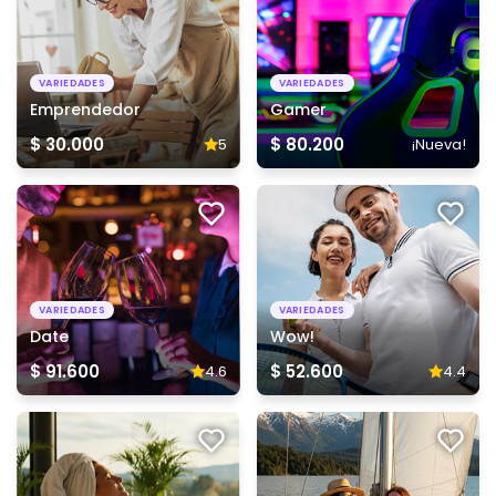
VARIEDADES
VARIEDADES
Emprendedor
Gamer
$ 30.000
$ 80.200
5
¡Nueva!
VARIEDADES
VARIEDADES
Date
Wow!
$ 91.600
$ 52.600
4.6
4.4