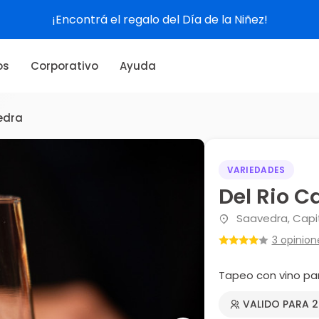
¡Encontrá el regalo del Día de la Niñez!
os
Corporativo
Ayuda
edra
VARIEDADES
Del Rio 
Saavedra, Capit
3 opinion
Tapeo con vino pa
VALIDO PARA 