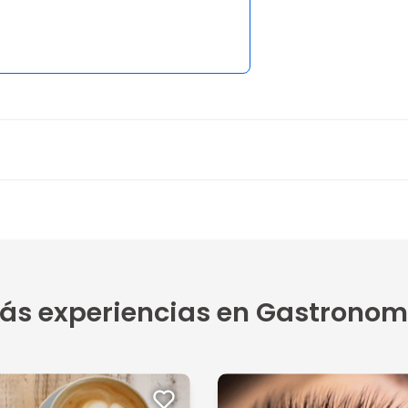
3 opiniones
4
5
n p...
ás experiencias en Gastronom
5