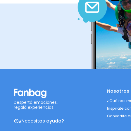
Nosotros
¿Qué nos m
Despertá emociones,
regalá experiencias.
Inspirate co
Convertite e
¿Necesitas ayuda?