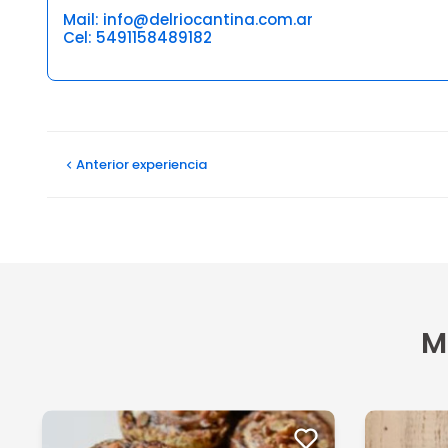
Mail: info@delriocantina.com.ar
Cel: 5491158489182
Opiniones
Pablo M
Anterior
experiencia
04/06/2026
Muy buen servicio, comida rica, lugar escondido
Fernanda B
24/01/2026
Todo muy lindo, el lugar, la atención. La comida rica y e
M
Ver más
Ariel C
21/11/2025