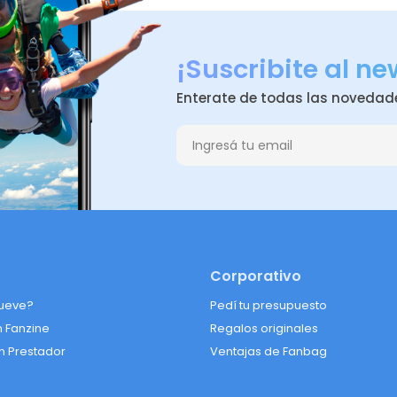
¡Suscribite al ne
Enterate de todas las novedad
Corporativo
ueve?
Pedí tu presupuesto
n Fanzine
Regalos originales
n Prestador
Ventajas de Fanbag