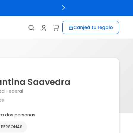
Canjeá tu regalo
Cantina Saavedra
al Federal
es
ra dos personas
2 PERSONAS