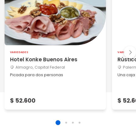
VARIEDADES
VARIEDADES
Hotel Konke Buenos Aires
Rústic
Almagro, Capital Federal
Palerm
Picada para dos personas
Una caja 
$ 52.600
$ 52.