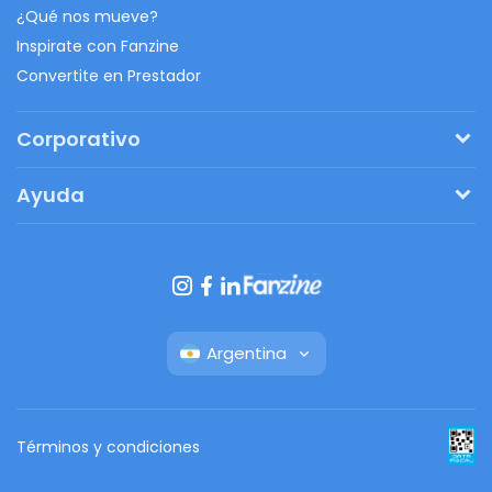
¿Qué nos mueve?
Inspirate con Fanzine
Convertite en Prestador
Corporativo
Pedí tu presupuesto
Ayuda
Regalos originales
¿Cómo funciona?
Ventajas de Fanbag
Preguntas frecuentes
Botón de arrepentimiento
Argentina
Términos y condiciones