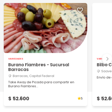
VARIEDADES
VARIEDADES
Burano Fiambres - Sucursal
Bilbo 
Barracas
Saaved
Barracas, Capital Federal
Envío de
Take Away de Picada para compartir en
Burano Fiambres...
$ 52.600
$ 52.
5