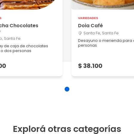
. Medi...
S
VARIEDADES
ocha Chocolates
Doia Café
5
o
Santa Fe, Santa Fe
o, Santa Fe
Desayuno o merienda para 
Las chic...
personas
y de caja de chocolates
 o dos personas
00
$ 38.100
4
 m...
Explorá otras categorías