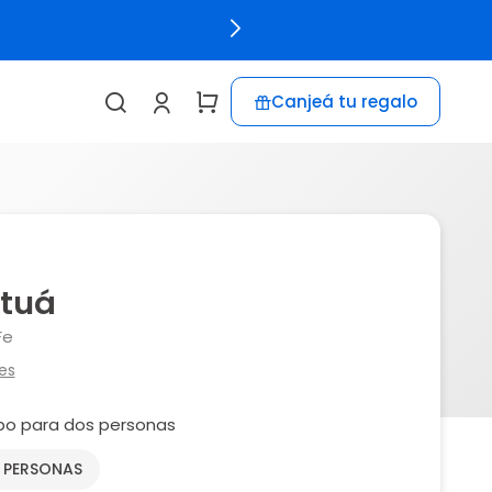
Canjeá tu regalo
etuá
Fe
es
o para dos personas
2 PERSONAS