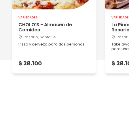
Las tostadas enormes ...con una riquísima mermelada ..
Ver más
VARIEDADES
VARIEDADE
CHOLO'S - Almacén de
La Pin
Francisco P
Comidas
Rosari
25/12/2022
Rosario, Santa Fe
Rosari
Fuimos por un desayuno para dos y estuvo muy bueno. 
Pizza y cerveza para dos personas
Take awa
para una
Ver más
$ 38.100
$ 38.1
Juan carlos G
06/09/2022
El lugar muy cálido! y la Atención!!! Experiencias así son
Ver más