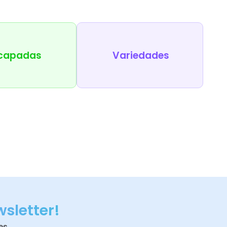
capadas
Variedades
wsletter!
es.