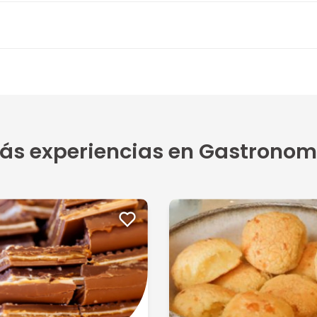
5
 los...
5
ás experiencias en Gastronom
5
5