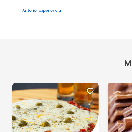
Camila C
Anterior
experiencia
29/05/2024
Excelente, rico, además la atencion es mas que un 10, y
Ver más
Nestor R
04/02/2024
M
Todo muy rico y abundante, para volver.
Luciana R
02/10/2023
Muy amables y las porciones abundantes y sabroso.
Mario R
30/08/2023