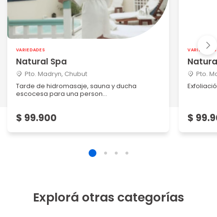
VARIEDADES
VARIEDADES
Natural Spa
Natura
Pto. Madryn, Chubut
Pto. M
Tarde de hidromasaje, sauna y ducha
Exfoliac
escocesa para una person...
$ 99.900
$ 99.
Explorá otras categorías