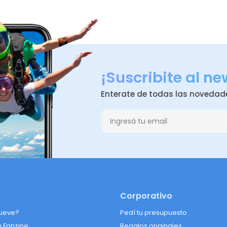
¡Suscribite al ne
Enterate de todas las novedad
Corporativo
ueve?
Pedí tu presupuesto
n Fanzine
Regalos originales