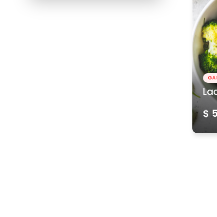
GA
La
$ 