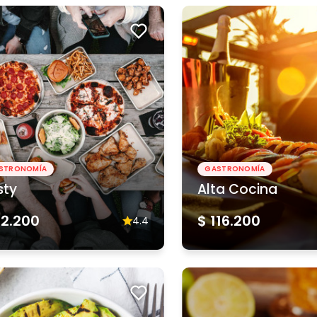
STRONOMÍA
GASTRONOMÍA
sty
Alta Cocina
62.200
$ 116.200
4.4