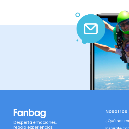
Nosotros
¿Qué nos m
Despertá emociones,
regalá experiencias.
Inspirate co