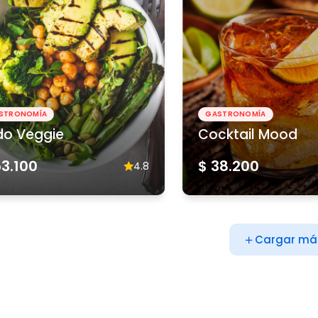
STRONOMÍA
GASTRONOMÍA
do Veggie
Cocktail Mood
53.100
$ 38.200
4.8
Cargar má