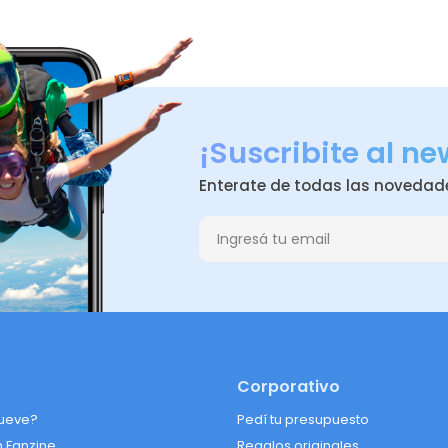
¡Suscribite al ne
Enterate de todas las novedad
Corporativo
ueve?
Pedí tu presupuesto
n Fanzine
Regalos originales