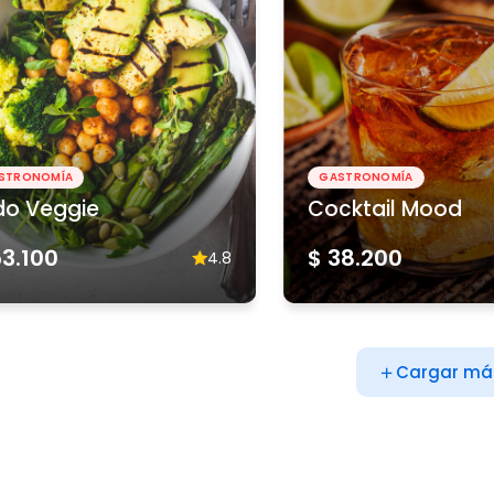
STRONOMÍA
GASTRONOMÍA
do Veggie
Cocktail Mood
53.100
$ 38.200
4.8
Cargar má