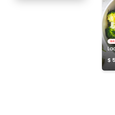
GA
La
$ 