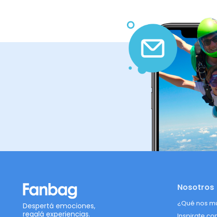
Nosotros
¿Qué nos m
Despertá emociones,
regalá experiencias.
Inspirate co