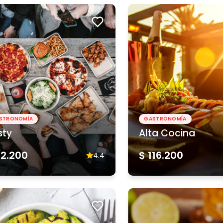
STRONOMÍA
GASTRONOMÍA
sty
Alta Cocina
62.200
$ 116.200
4.4