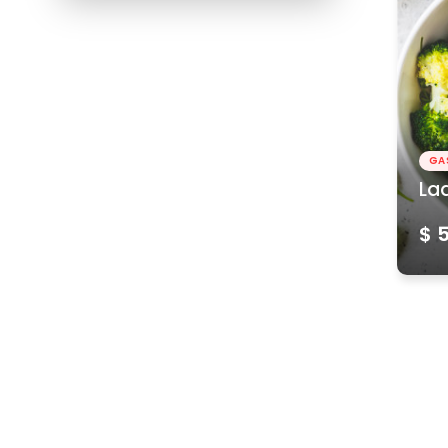
GA
La
$ 