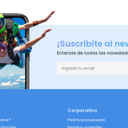
¡Suscribite al ne
Enterate de todas las novedad
Corporativo
ueve?
Pedí tu presupuesto
n Fanzine
Regalos originales