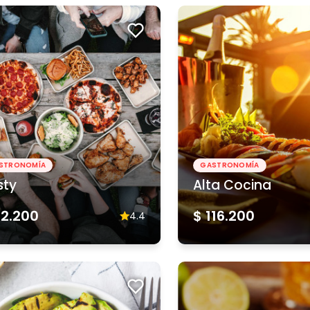
STRONOMÍA
GASTRONOMÍA
sty
Alta Cocina
62.200
$ 116.200
4.4