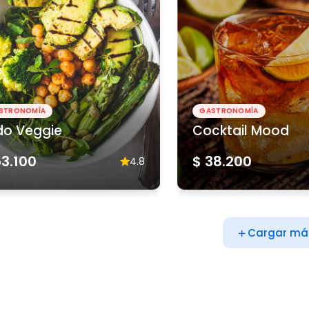
STRONOMÍA
GASTRONOMÍA
do Veggie
Cocktail Mood
53.100
$ 38.200
4.8
Cargar má