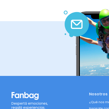
Nosotros
¿Qué nos m
Despertá emociones,
regalá experiencias.
Inspirate co