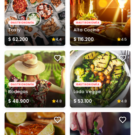
GASTRONOMÍA
GASTRONOMÍA
Tasty
Alta Cocina
$ 62.200
$ 116.200
4.4
4.5
GASTRONOMÍA
GASTRONOMÍA
Bodegas
Lado Veggie
$ 48.900
$ 53.100
4.8
4.8