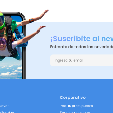
¡Suscribite al ne
Enterate de todas las novedad
Corporativo
ueve?
Pedí tu presupuesto
n Fanzine
Regalos originales