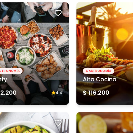
STRONOMÍA
GASTRONOMÍA
sty
Alta Cocina
62.200
$ 116.200
4.4