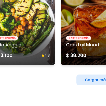
STRONOMÍA
GASTRONOMÍA
do Veggie
Cocktail Mood
53.100
$ 38.200
4.8
Cargar má