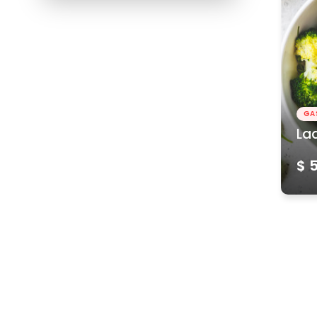
GA
La
$ 