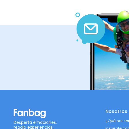
Nosotros
¿Qué nos m
Despertá emociones,
regalá experiencias.
Inspirate co