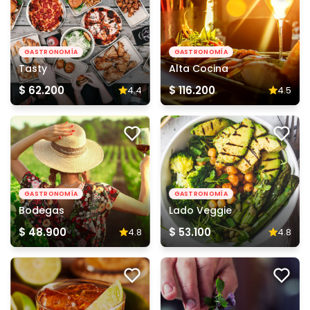
GASTRONOMÍA
GASTRONOMÍA
Tasty
Alta Cocina
$ 62.200
$ 116.200
4.4
4.5
GASTRONOMÍA
GASTRONOMÍA
Bodegas
Lado Veggie
$ 48.900
$ 53.100
4.8
4.8