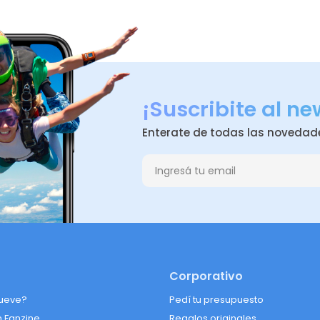
¡Suscribite al ne
Enterate de todas las novedad
Corporativo
ueve?
Pedí tu presupuesto
n Fanzine
Regalos originales