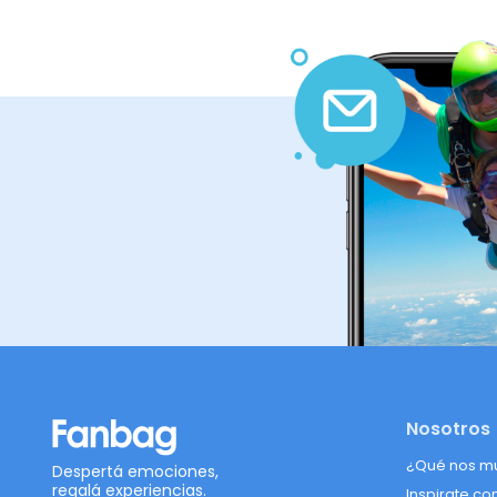
Nosotros
¿Qué nos m
Despertá emociones,
regalá experiencias.
Inspirate co