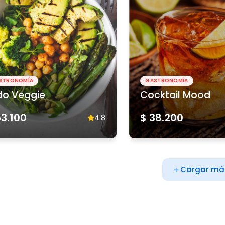
STRONOMÍA
GASTRONOMÍA
do Veggie
Cocktail Mood
53.100
$ 38.200
4.8
Cargar má