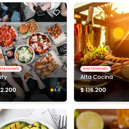
STRONOMÍA
GASTRONOMÍA
sty
Alta Cocina
62.200
$ 116.200
4.4