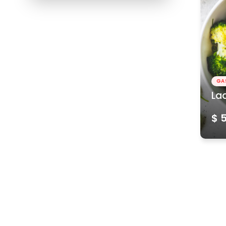
GA
La
$ 