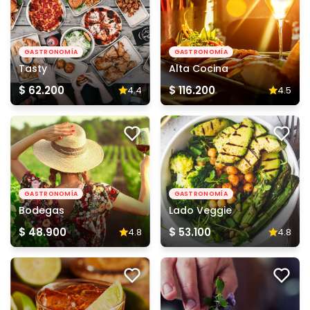
GASTRONOMÍA
GASTRONOMÍA
Tasty
Alta Cocina
$ 62.200
$ 116.200
4.4
4.5
GASTRONOMÍA
GASTRONOMÍA
Bodegas
Lado Veggie
$ 48.900
$ 53.100
4.8
4.8