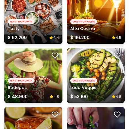
GASTRONOMÍA
GASTRONOMÍA
Tasty
Alta Cocina
$ 62.200
$ 116.200
4.4
4.5
GASTRONOMÍA
GASTRONOMÍA
Bodegas
Lado Veggie
$ 48.900
$ 53.100
4.8
4.8