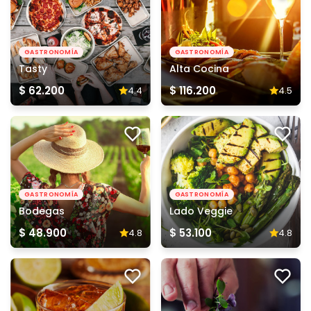
GASTRONOMÍA
GASTRONOMÍA
Tasty
Alta Cocina
$ 62.200
$ 116.200
4.4
4.5
GASTRONOMÍA
GASTRONOMÍA
Bodegas
Lado Veggie
$ 48.900
$ 53.100
4.8
4.8