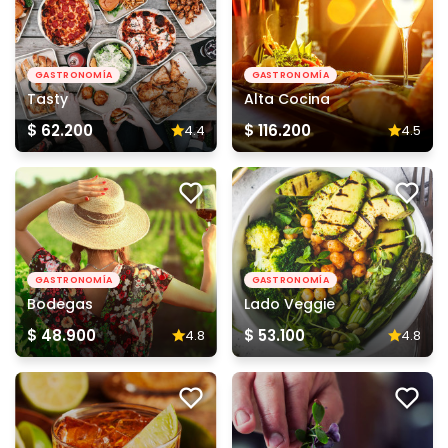
GASTRONOMÍA
GASTRONOMÍA
Tasty
Alta Cocina
$ 62.200
$ 116.200
4.4
4.5
GASTRONOMÍA
GASTRONOMÍA
Bodegas
Lado Veggie
$ 48.900
$ 53.100
4.8
4.8