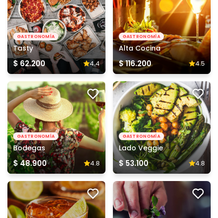
GASTRONOMÍA
GASTRONOMÍA
Tasty
Alta Cocina
$ 62.200
$ 116.200
4.4
4.5
GASTRONOMÍA
GASTRONOMÍA
Bodegas
Lado Veggie
$ 48.900
$ 53.100
4.8
4.8