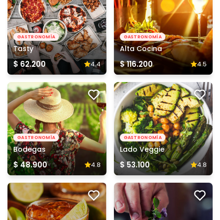
GASTRONOMÍA
GASTRONOMÍA
Tasty
Alta Cocina
$ 62.200
$ 116.200
4.4
4.5
GASTRONOMÍA
GASTRONOMÍA
Bodegas
Lado Veggie
$ 48.900
$ 53.100
4.8
4.8