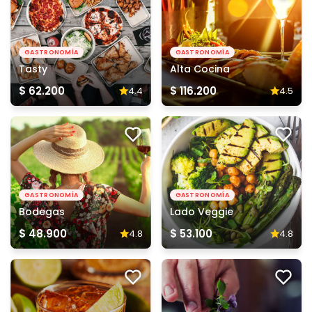
GASTRONOMÍA
GASTRONOMÍA
Tasty
Alta Cocina
$ 62.200
$ 116.200
4.4
4.5
GASTRONOMÍA
GASTRONOMÍA
Bodegas
Lado Veggie
$ 48.900
$ 53.100
4.8
4.8