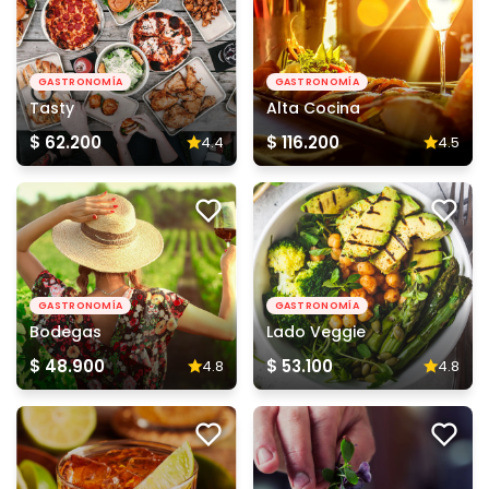
GASTRONOMÍA
GASTRONOMÍA
Tasty
Alta Cocina
$ 62.200
$ 116.200
4.4
4.5
GASTRONOMÍA
GASTRONOMÍA
Bodegas
Lado Veggie
$ 48.900
$ 53.100
4.8
4.8