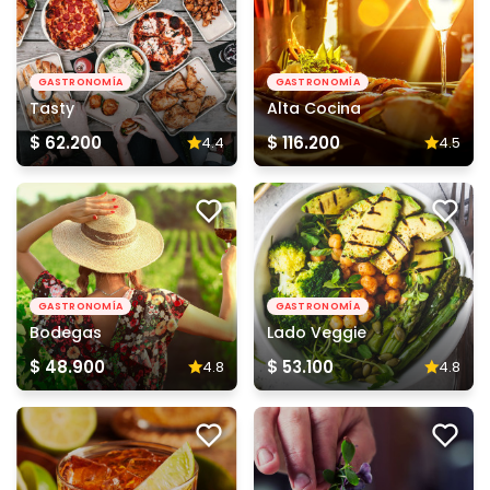
GASTRONOMÍA
GASTRONOMÍA
Tasty
Alta Cocina
$ 62.200
$ 116.200
4.4
4.5
GASTRONOMÍA
GASTRONOMÍA
Bodegas
Lado Veggie
$ 48.900
$ 53.100
4.8
4.8