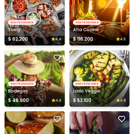
GASTRONOMÍA
GASTRONOMÍA
Tasty
Alta Cocina
$ 62.200
$ 116.200
4.4
4.5
GASTRONOMÍA
GASTRONOMÍA
Bodegas
Lado Veggie
$ 48.900
$ 53.100
4.8
4.8