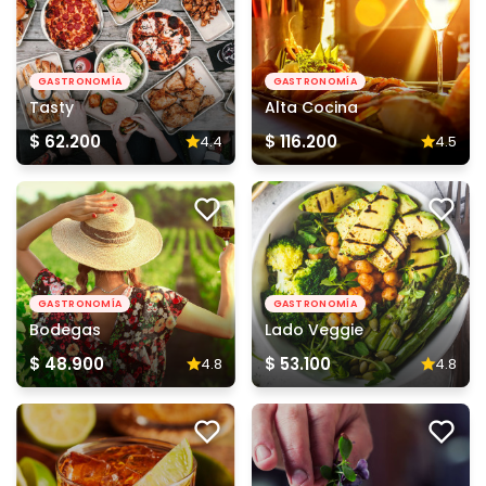
GASTRONOMÍA
GASTRONOMÍA
Tasty
Alta Cocina
$ 62.200
$ 116.200
4.4
4.5
GASTRONOMÍA
GASTRONOMÍA
Bodegas
Lado Veggie
$ 48.900
$ 53.100
4.8
4.8