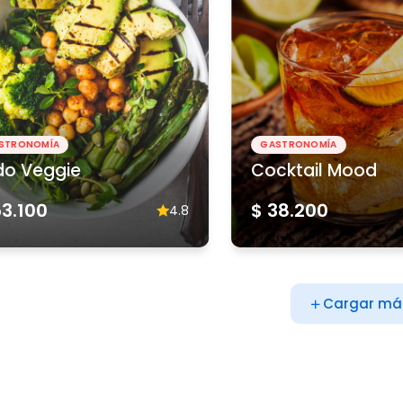
STRONOMÍA
GASTRONOMÍA
do Veggie
Cocktail Mood
53.100
$ 38.200
4.8
Cargar má