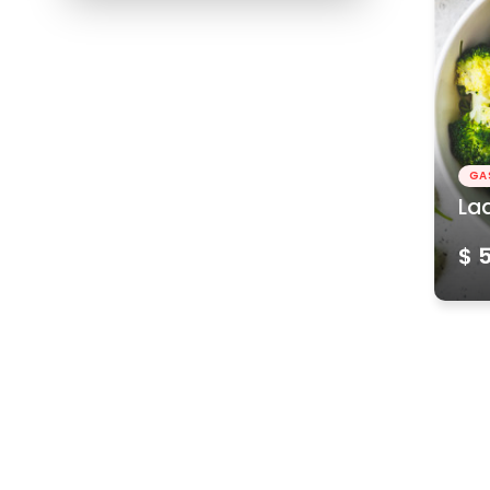
GA
La
$ 