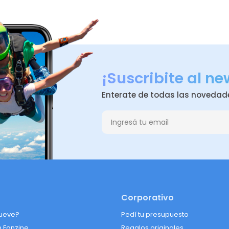
¡Suscribite al ne
Enterate de todas las novedad
Corporativo
ueve?
Pedí tu presupuesto
n Fanzine
Regalos originales