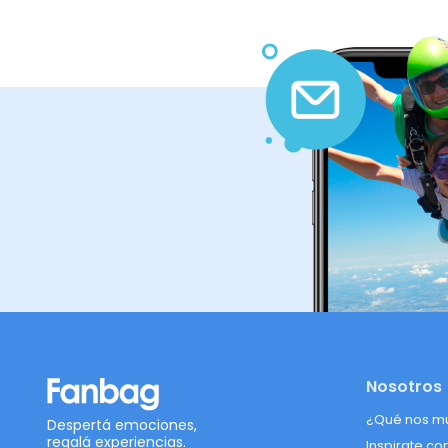
Nosotros
¿Qué nos m
Despertá emociones,
regalá experiencias.
Inspirate co