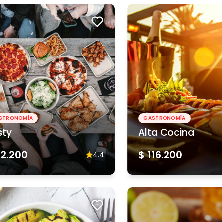
STRONOMÍA
GASTRONOMÍA
sty
Alta Cocina
62.200
$ 116.200
4.4