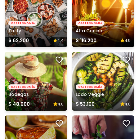
GASTRONOMÍA
GASTRONOMÍA
Tasty
Alta Cocina
$ 62.200
$ 116.200
4.4
4.5
GASTRONOMÍA
GASTRONOMÍA
Bodegas
Lado Veggie
$ 48.900
$ 53.100
4.8
4.8