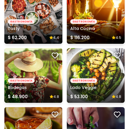
GASTRONOMÍA
GASTRONOMÍA
Tasty
Alta Cocina
$ 62.200
$ 116.200
4.4
4.5
GASTRONOMÍA
GASTRONOMÍA
Bodegas
Lado Veggie
$ 48.900
$ 53.100
4.8
4.8