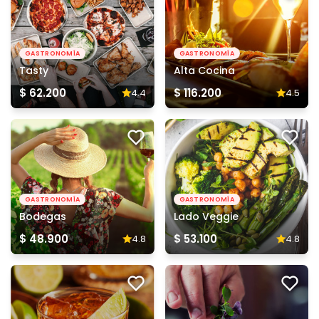
GASTRONOMÍA
GASTRONOMÍA
Tasty
Alta Cocina
$ 62.200
$ 116.200
4.4
4.5
GASTRONOMÍA
GASTRONOMÍA
Bodegas
Lado Veggie
$ 48.900
$ 53.100
4.8
4.8