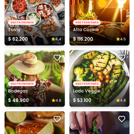
GASTRONOMÍA
GASTRONOMÍA
Tasty
Alta Cocina
$ 62.200
$ 116.200
4.4
4.5
GASTRONOMÍA
GASTRONOMÍA
Bodegas
Lado Veggie
$ 48.900
$ 53.100
4.8
4.8