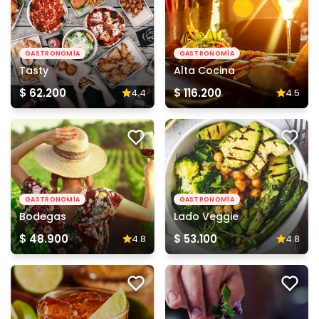
GASTRONOMÍA
GASTRONOMÍA
Tasty
Alta Cocina
$ 62.200
$ 116.200
4.4
4.5
GASTRONOMÍA
GASTRONOMÍA
Bodegas
Lado Veggie
$ 48.900
$ 53.100
4.8
4.8