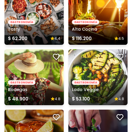
GASTRONOMÍA
GASTRONOMÍA
Tasty
Alta Cocina
$ 62.200
$ 116.200
4.4
4.5
GASTRONOMÍA
GASTRONOMÍA
Bodegas
Lado Veggie
$ 48.900
$ 53.100
4.8
4.8