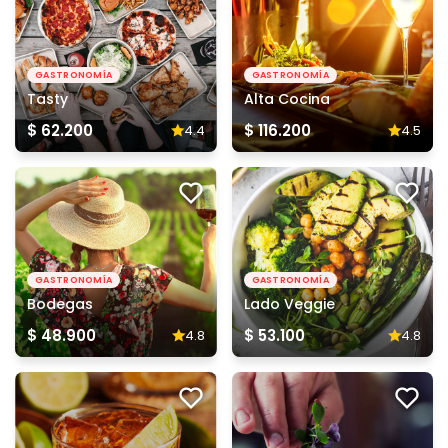
GASTRONOMÍA
GASTRONOMÍA
Tasty
Alta Cocina
$ 62.200
$ 116.200
4.4
4.5
GASTRONOMÍA
GASTRONOMÍA
Bodegas
Lado Veggie
$ 48.900
$ 53.100
4.8
4.8