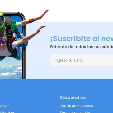
¡Suscribite al ne
Enterate de todas las novedad
Corporativo
ueve?
Pedí tu presupuesto
n Fanzine
Regalos originales