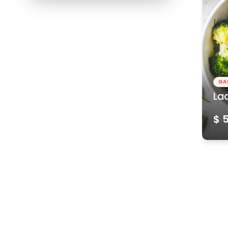
GA
La
$ 