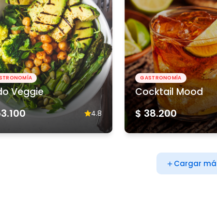
STRONOMÍA
GASTRONOMÍA
do Veggie
Cocktail Mood
53.100
$ 38.200
4.8
Cargar má