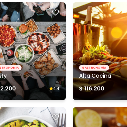
STRONOMÍA
GASTRONOMÍA
sty
Alta Cocina
62.200
$ 116.200
4.4