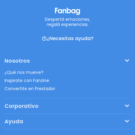
Despertá emociones,
regalá experiencias.
¿Necesitas ayuda?
Nosotros
¿Qué nos mueve?
Inspirate con Fanzine
Convertite en Prestador
Corporativo
Pedí tu presupuesto
Ayuda
Regalos originales
¿Cómo funciona?
Ventajas de Fanbag