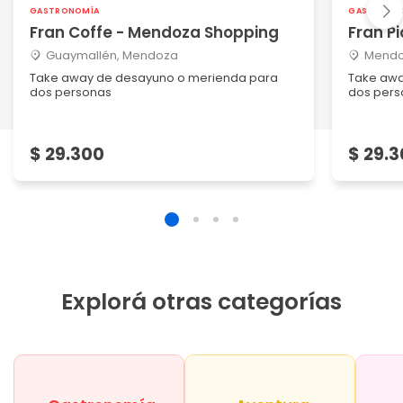
GASTRONOMÍA
GASTRONO
Fran Coffe - Mendoza Shopping
Fran P
Guaymallén, Mendoza
Mendo
Take away de desayuno o merienda para
Take awa
dos personas
dos per
$ 29.300
$ 29.
Explorá otras categorías