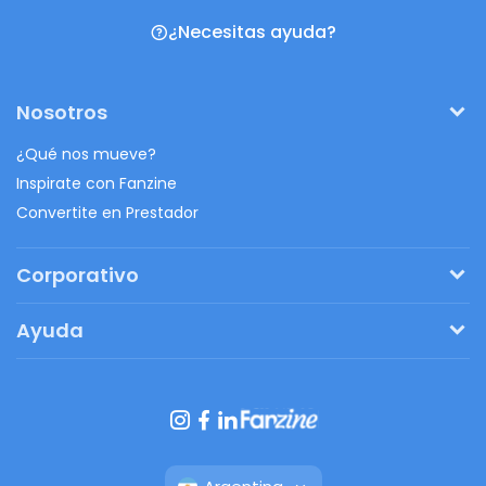
¿Necesitas ayuda?
Nosotros
¿Qué nos mueve?
Inspirate con Fanzine
Convertite en Prestador
Corporativo
Pedí tu presupuesto
Ayuda
Regalos originales
¿Cómo funciona?
Ventajas de Fanbag
Preguntas frecuentes
Botón de arrepentimiento