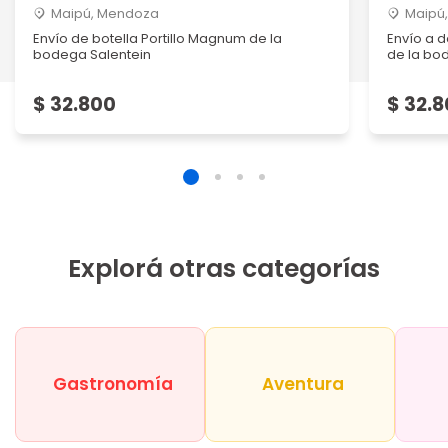
Maipú, Mendoza
Maipú
Envío de botella Portillo Magnum de la
Envío a d
bodega Salentein
de la bod
$ 32.800
$ 32.
Explorá otras categorías
Gastronomía
Aventura