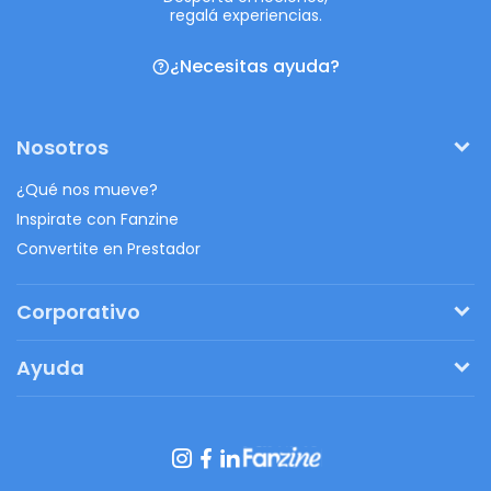
regalá experiencias.
¿Necesitas ayuda?
Nosotros
¿Qué nos mueve?
Inspirate con Fanzine
Convertite en Prestador
Corporativo
Pedí tu presupuesto
Ayuda
Regalos originales
¿Cómo funciona?
Ventajas de Fanbag
Preguntas frecuentes
Botón de arrepentimiento