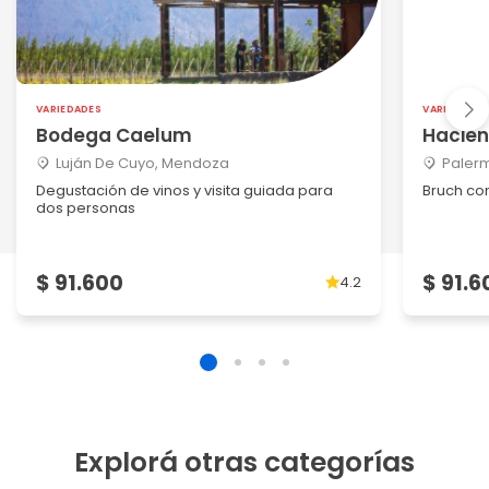
VARIEDADES
VARIEDADES
Bodega Caelum
Hacie
Luján De Cuyo, Mendoza
Palerm
Degustación de vinos y visita guiada para
Bruch co
dos personas
$ 91.600
$ 91.6
4.2
Explorá otras categorías