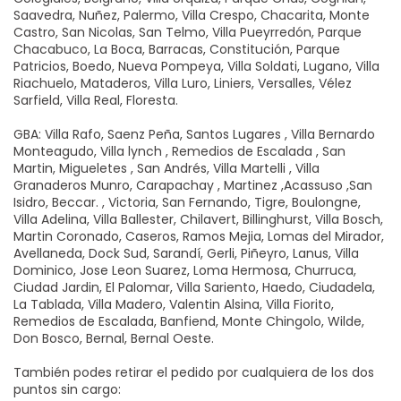
Saavedra, Nuñez, Palermo, Villa Crespo, Chacarita, Monte
Castro, San Nicolas, San Telmo, Villa Pueyrredón, Parque
Chacabuco, La Boca, Barracas, Constitución, Parque
Patricios, Boedo, Nueva Pompeya, Villa Soldati, Lugano, Villa
Riachuelo, Mataderos, Villa Luro, Liniers, Versalles, Vélez
Sarfield, Villa Real, Floresta.
GBA: Villa Rafo, Saenz Peña, Santos Lugares , Villa Bernardo
Monteagudo, Villa lynch , Remedios de Escalada , San
Martin, Migueletes , San Andrés, Villa Martelli , Villa
Granaderos Munro, Carapachay , Martinez ,Acassuso ,San
Isidro, Beccar. , Victoria, San Fernando, Tigre, Boulongne,
Villa Adelina, Villa Ballester, Chilavert, Billinghurst, Villa Bosch,
Martin Coronado, Caseros, Ramos Mejia, Lomas del Mirador,
Avellaneda, Dock Sud, Sarandí, Gerli, Piñeyro, Lanus, Villa
Dominico, Jose Leon Suarez, Loma Hermosa, Churruca,
Ciudad Jardin, El Palomar, Villa Sariento, Haedo, Ciudadela,
La Tablada, Villa Madero, Valentin Alsina, Villa Fiorito,
Remedios de Escalada, Banfiend, Monte Chingolo, Wilde,
Don Bosco, Bernal, Bernal Oeste.
También podes retirar el pedido por cualquiera de los dos
puntos sin cargo: