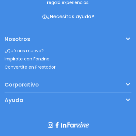
regalá experiencias.
¿Necesitas ayuda?
Nosotros
¿Qué nos mueve?
Inspirate con Fanzine
Convertite en Prestador
Corporativo
Pedí tu presupuesto
Ayuda
Regalos originales
¿Cómo funciona?
Ventajas de Fanbag
Preguntas frecuentes
Botón de arrepentimiento